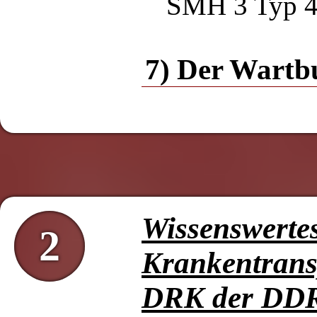
SMH 3 Typ 
7) Der Wartb
Wissenswerte
2
Krankentrans
DRK der DD