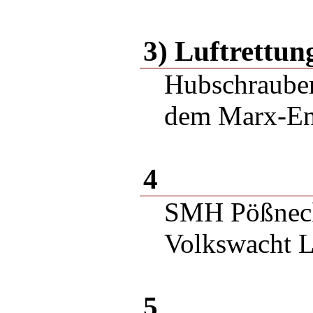
3) Luftrettun
Hubschrauber
dem Marx-En
4
SMH Pößneck
Volkswacht L
5