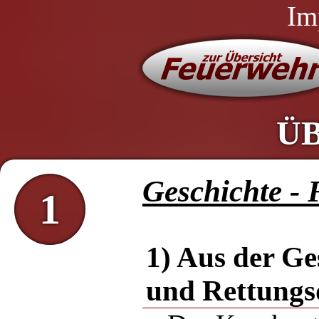
Im
Ü
Geschichte -
1
1) Aus der Ge
und Rettungs