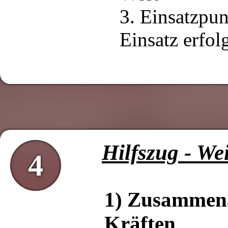
3. Einsatzpu
Einsatz erfol
Hilfszug - We
4
1) Zusammena
Kräften