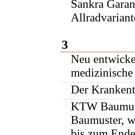
Sankra Garan
Allradvariant
3
Neu entwicke
medizinische
Der Krankent
KTW Baumuste
Baumuster, wi
bis zum Ende