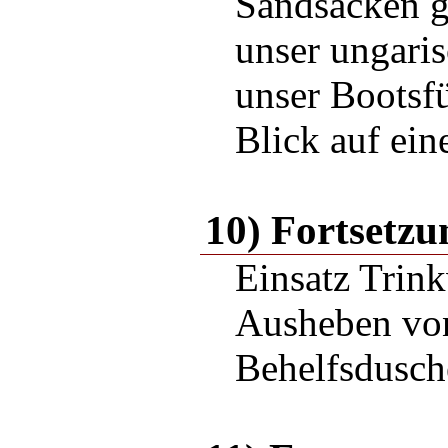
Sandsäcken g
unser ungari
unser Bootsf
Blick auf ein
10) Fortsetzu
Einsatz Trink
Ausheben vo
Behelfsdusche