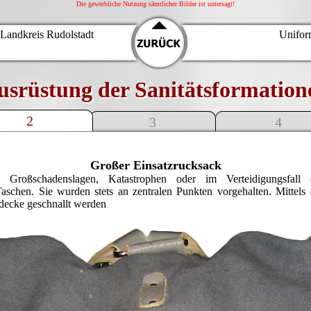
Die gewerbliche Nutzung sämtlicher Bilder ist untersagt!
 Landkreis Rudolstadt
Unifor
usrüstung der Sanitätsformation
2
3
4
Großer Einsatzrucksack
ei Großschadenslagen, Katastrophen oder im Verteidigungsfal
aschen. Sie wurden stets an zentralen Punkten vorgehalten. Mittel
decke geschnallt werden