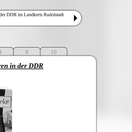
der DDR im Landkreis Rudolstadt
8
9
10
hren in der DDR