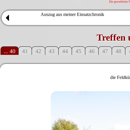
Die gewerbliche N
Auszug aus meiner Einsatzchronik
Treffen
... 40
41
42
43
44
45
46
47
48
die Feldkü