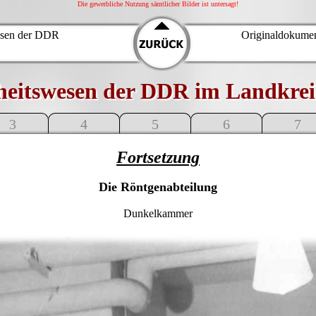
Die gewerbliche Nutzung sämtlicher Bilder ist untersagt!
esen der DDR
Originaldokumen
eitswesen der DDR im Landkrei
3
4
5
6
7
Fortsetzung
Die Röntgenabteilung
Dunkelkammer