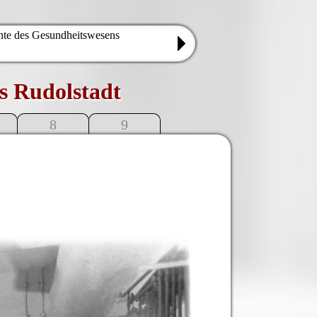
te des Gesundheitswesens
s Rudolstadt
8
9