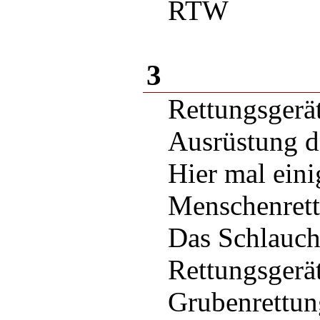
RTW
3
Rettungsger
Ausrüstung 
Hier mal eini
Menschenrett
Das Schlauc
Rettungsger
Grubenrettu