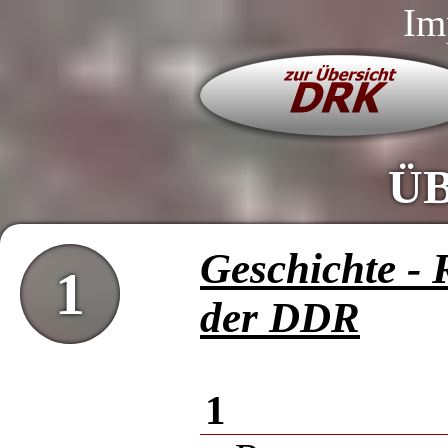
Im
Ü
Geschichte -
1
der DDR
1