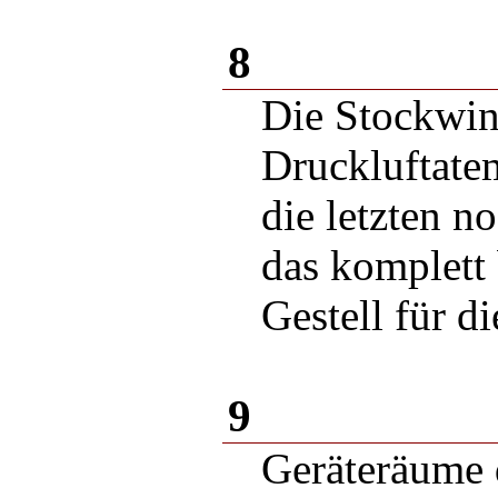
8
Die Stockwi
Druckluftate
die letzten n
das komplett
Gestell für d
9
Geräteräume d