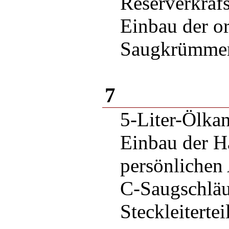
Reserverkrafs
Einbau der o
Saugkrümme
7
5-Liter-Ölkan
Einbau der Ha
persönlichen
C-Saugschlä
Steckleitertei