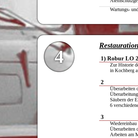
Atemschutzger
Wartungs- und
Restauratio
4
1) Robur LO 
Zur Historie 
in Kochberg
2
Überarbeiten 
Überarbeitung
Säubern der E
6 verschieden
3
Wiedereinbau d
Überarbeiten 
Arbeiten am M