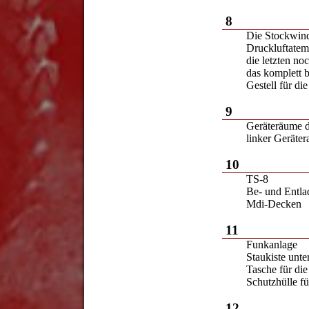
8
Die Stockwin
Druckluftatem
die letzten no
das komplett 
Gestell für di
9
Geräteräume d
linker Geräte
10
TS-8
Be- und Entla
Mdi-Decken
11
Funkanlage
Staukiste unte
Tasche für di
Schutzhülle fü
12