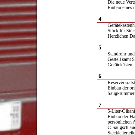
Die neue Vert
Einbau eines 
4
Gerätekastenh
Stück für Stüc
Herzlichen D
5
Standrohr und
Gestell samt 
Gerätekästen
6
Reserverkrafst
Einbau der or
Saugkrümmer
7
5-Liter-Ölkani
Einbau der Hal
persönlichen 
C-Saugschläu
Steckleiterteil