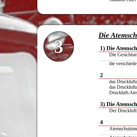
Die Atemsch
3
1) Die Atemsc
Die Gesichts
die verschied
2
das Druckluft
das Druckluft
Druckluft-Ate
3) Die Atemsch
Der Druckluftf
4
Atemschutzmu