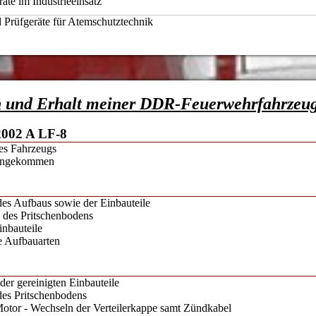
äte im Industrieeinsatz
 Prüfgeräte für Atemschutztechnik
n und Erhalt meiner DDR-Feuerwehrfahrzeu
2002 A LF-8
des Fahrzeugs
 angekommen
des Aufbaus sowie der Einbauteile
 des Pritschenbodens
inbauteile
e Aufbauarten
er gereinigten Einbauteile
des Pritschenbodens
otor - Wechseln der Verteilerkappe samt Zündkabel