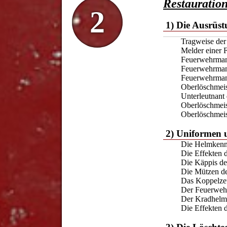
Restauratio
2
1) Die Ausrüs
Tragweise de
Melder einer 
Feuerwehrman
Feuerwehrman
Feuerwehrmann
Oberlöschmeis
Unterleutnant
Oberlöschmeis
Oberlöschmeis
2) Uniformen 
Die Helmkenn
Die Effekten 
Die Käppis d
Die Mützen d
Das Koppelze
Der Feuerweh
Der Kradhelm
Die Effekten