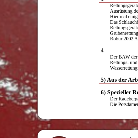
Rettungsger
Ausrüstung 
Hier mal eini
Das Schlauch
Rettungsgerä
Grubenrettu
Robur 2002 A
4
Der BAW der 
Rettungs- un
Wasserrettung
5) Aus der Arb
6) Spezieller R
Der Radeberg
Die Potsdamer