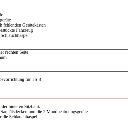
de
geräte
ch fehlenden Gerätekästen
bestückte Fahrzeug
e Schlauchhaspel
er rechten Seite
raum
devorrichtung für TS-8
r der hinteren Sitzbank
e Sanitätsdecken und die 2 Mundbeatmungsgeräte
r die Schlauchhaspel