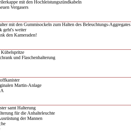
eilerkappe mit den Hochleistungszündkabeln
neuen Vergasers
alter mit den Gummisockeln zum Halten des Beleuchtungs-Aggregates
k geht's weiter
ank den Kameraden!
 Kübelspritze
Schrank und Flaschenhalterung
offkanister
iginalen Martin-Anlage
 A
ster samt Halterung
terung für die Anhalteleuchte
Ausrüstung der Mannen
che
e