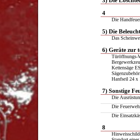
3) Die Löscht
4
Die Handfeue
5) Die Beleuc
Das Scheinwe
6) Geräte zur 
Türöffnungs-
Bergewerkzeu
Kettensäge E
Sägenzubehör
Hanfseil 24 x
7) Sonstige F
Die Ausrüstun
Die Feuerwehr
Die Einsatzkäs
8
Hinweisschilde
Standort einer