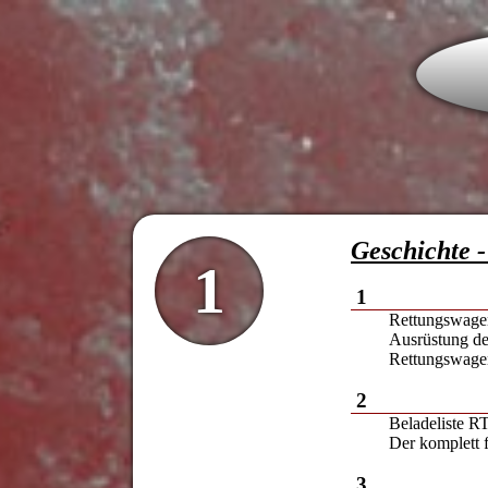
Geschichte 
1
1
Rettungswag
Ausrüstung d
Rettungswag
2
Beladeliste 
Der komplett 
3