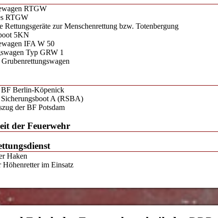
ätewagen RTGW
des RTGW
ge Rettungsgeräte zur Menschenrettung bzw. Totenbergung
boot 5KN
tewagen IFA W 50
ngswagen Typ GRW 1
 Grubenrettungswagen
BF Berlin-Köpenick
d Sicherungsboot A (RSBA)
szug der BF Potsdam
eit der Feuerwehr
ettungsdienst
er Haken
 Höhenretter im Einsatz