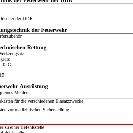
echnik der Feuerwehr der DDR
rlöscher der DDR
htungstechnik der Feuerwehr
rferzubehör
technischen Rettung
Werkzeugsatz
gsatz
S 35 C
 15
euerwehr-Ausrüstung
g eines Melders
kästen für die verschiedenen Einsatzzwecke
ten zur medizinischen Sicherstellung
r zu einer Befehlsstelle
 Befehlsstelle