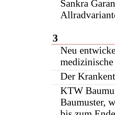
Sankra Garan
Allradvariant
3
Neu entwicke
medizinische
Der Krankent
KTW Baumuste
Baumuster, wi
bis zum Ende