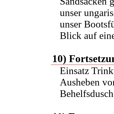
Sandsäcken g
unser ungari
unser Bootsf
Blick auf ein
10) Fortsetzu
Einsatz Trink
Ausheben vo
Behelfsdusche