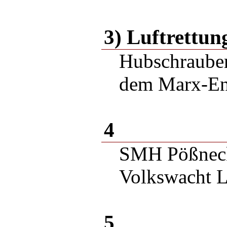
3) Luftrettun
Hubschrauber
dem Marx-En
4
SMH Pößneck
Volkswacht L
5