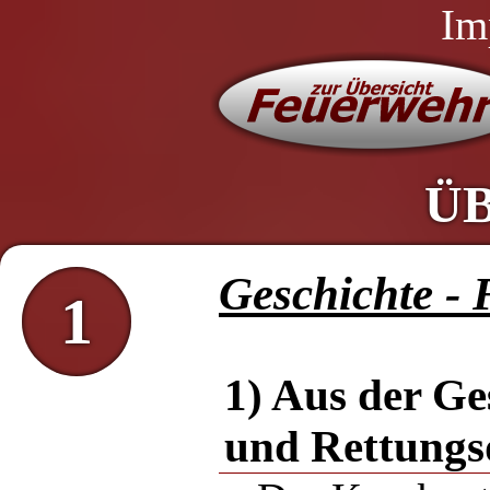
Im
Ü
Geschichte -
1
1) Aus der Ge
und Rettungs