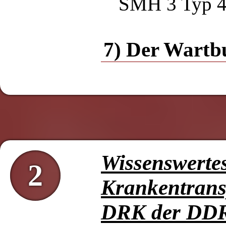
SMH 3 Typ 
7) Der Wartb
Wissenswerte
2
Krankentrans
DRK der DD