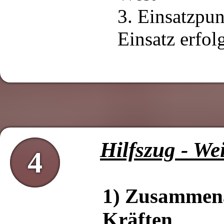
3. Einsatzpu
Einsatz erfol
Hilfszug - We
4
1) Zusammena
Kräften