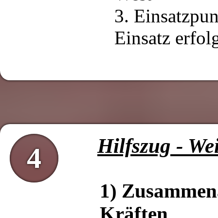
3. Einsatzpu
Einsatz erfol
Hilfszug - We
4
1) Zusammena
Kräften