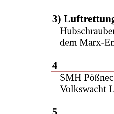
3) Luftrettun
Hubschrauber
dem Marx-En
4
SMH Pößneck
Volkswacht L
5