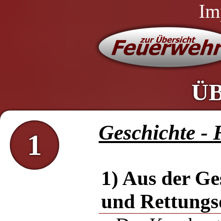
Im
Ü
Geschichte -
1
1) Aus der Ge
und Rettungs