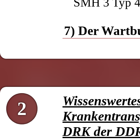
SMH 3 Typ 
7) Der Wartb
Wissenswerte
2
Krankentrans
DRK der DD