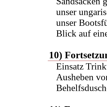
Sandsäcken g
unser ungari
unser Bootsf
Blick auf ein
10) Fortsetzu
Einsatz Trink
Ausheben vo
Behelfsdusche