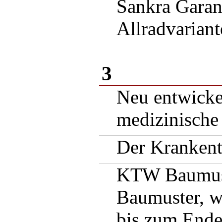
Sankra Garan
Allradvariant
3
Neu entwicke
medizinische
Der Krankent
KTW Baumuste
Baumuster, wi
bis zum Ende