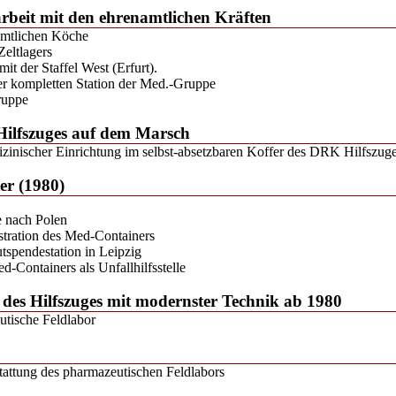
beit mit den ehrenamtlichen Kräften
amtlichen Köche
Zeltlagers
it der Staffel West (Erfurt).
r kompletten Station der Med.-Gruppe
ruppe
s Hilfszuges auf dem Marsch
zinischer Einrichtung im selbst-absetzbaren Koffer des DRK Hilfszu
ter (1980)
e nach Polen
tration des Med-Containers
utspendestation in Leipzig
d-Containers als Unfallhilfsstelle
 des Hilfszuges mit modernster Technik ab 1980
tische Feldlabor
tattung des pharmazeutischen Feldlabors