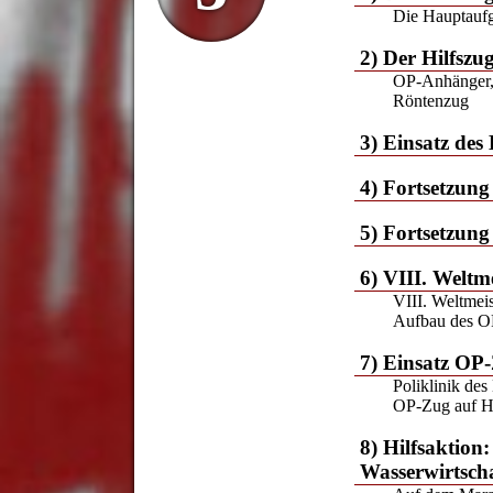
Die Hauptaufg
2) Der Hilfszu
OP-Anhänger, 
Röntenzug
3) Einsatz des
4) Fortsetzung
5) Fortsetzung
6) VIII. Weltm
VIII. Weltmei
Aufbau des O
7) Einsatz OP
Poliklinik des
OP-Zug auf H
8) Hilfsaktion
Wasserwirtsch