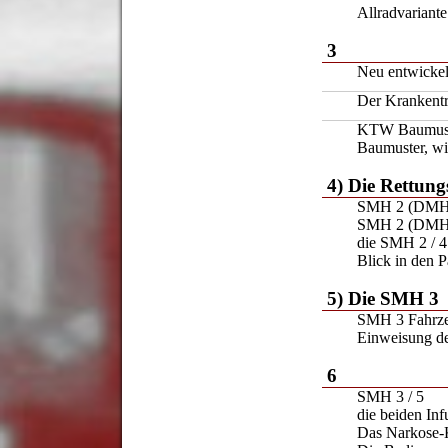
Allradvariante
3
Neu entwickel
Der Krankent
KTW Baumuste
Baumuster, wi
4) Die Rettun
SMH 2 (DMH 
SMH 2 (DMH 
die SMH 2 / 4
Blick in den 
5) Die SMH 3
SMH 3 Fahrzeu
Einweisung de
6
SMH 3 / 5
die beiden Inf
Das Narkose-K