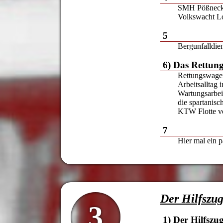
SMH Pößneck 
Volkswacht Lo
5
Bergunfalldien
6) Das Rettun
Rettungswage
Arbeitsalltag 
Wartungsarbe
die spartanis
KTW Flotte vo
7
Hier mal ein p
Der Hilfszu
3
1) Der Hilfszu