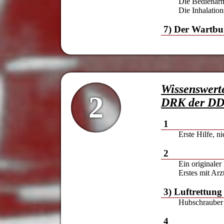
Die Bedienar
Die Inhalatio
7) Der Wartb
Wissenswert
2
DRK der D
1
Erste Hilfe, n
2
Ein originaler
Erstes mit Ar
3) Luftrettun
Hubschrauber 
4