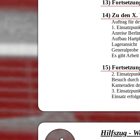
13) Fortsetzun
14) Zu den X. 
Auftrag für de
1. Einsatzpun
Anreise Berli
Aufbau Hartpl
Lageransicht
Generalprobe
Es gibt Arbeit
15) Fortsetzun
2. Einsatzpun
Besuch durch
Kameraden der
3. Einsatzpun
Einsatz erfolg
Hilfszug - W