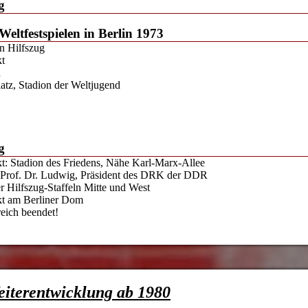
g
Weltfestspielen in Berlin 1973
n Hilfszug
kt
n
atz, Stadion der Weltjugend
g
kt: Stadion des Friedens, Nähe Karl-Marx-Allee
 Prof. Dr. Ludwig, Präsident des DRK der DDR
 Hilfszug-Staffeln Mitte und West
kt am Berliner Dom
reich beendet!
eiterentwicklung ab 1980