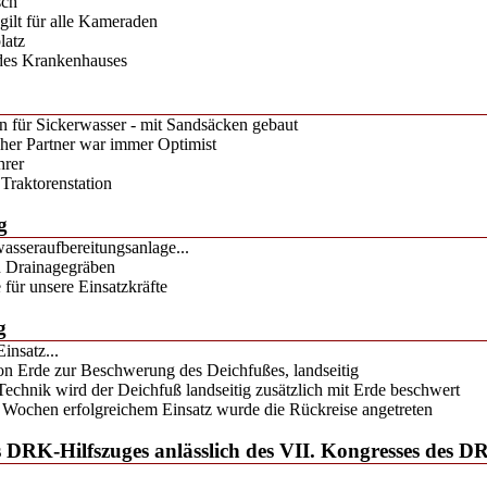
sch
gilt für alle Kameraden
latz
des Krankenhauses
 für Sickerwasser - mit Sandsäcken gebaut
cher Partner war immer Optimist
hrer
 Traktorenstation
g
asseraufbereitungsanlage...
 Drainagegräben
für unsere Einsatzkräfte
g
insatz...
on Erde zur Beschwerung des Deichfußes, landseitig
Technik wird der Deichfuß landseitig zusätzlich mit Erde beschwert
Wochen erfolgreichem Einsatz wurde die Rückreise angetreten
s DRK-Hilfszuges anlässlich des VII. Kongresses des