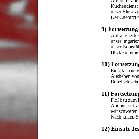
Auf dem Mar
Küchendienst 
unser Einsatzp
Der Chefarzt 
9) Fortsetzung
Auffangbecken
unser ungaris
unser Bootsfü
Blick auf eine
10) Fortsetzun
Einsatz Trinkw
Ausheben von
Behelfsdusche 
11) Fortsetzun
Floßbau zum E
Antransport v
Mit schwerer 
Nach knapp 5 
12) Einsatz de