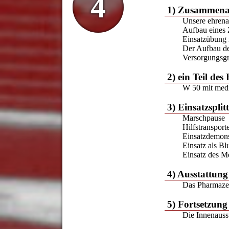
4
1) Zusammenar
Unsere ehren
Aufbau eines 
Einsatzübung m
Der Aufbau de
Versorgungsg
2) ein Teil de
W 50 mit medi
3) Einsatzsplit
Marschpause
Hilfstransport
Einsatzdemons
Einsatz als Bl
Einsatz des Me
4) Ausstattung
Das Pharmazeu
5) Fortsetzung
Die Innenauss