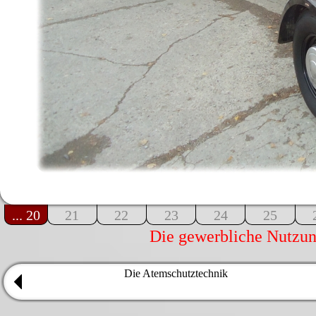
... 20
21
22
23
24
25
Die gewerbliche Nutzung
Die Atemschutztechnik